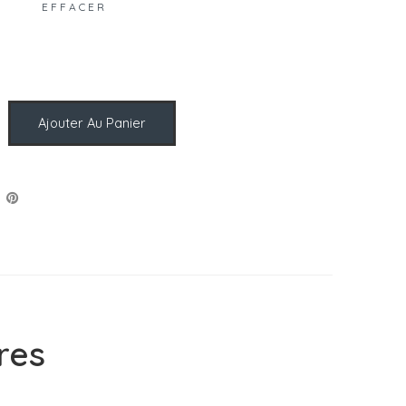
EFFACER
Ajouter Au Panier
res