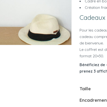
Cadre en bo
Création fra
Cadeaux 
Pour les cadeau
cadeau compren
de bienvenue.
Le coffret est 
format 20×30.
Bénéficiez de -
prenez 3 affic
Taille
Encadremen