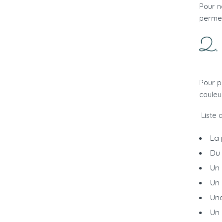
Pour n
permet
2. 
Pour p
couleu
Liste 
La 
Du 
Un 
Un
Un
Un 