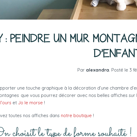
Y : PEINDRE UN MUR MONTA
D’ENFAN
Par
alexandra
.
Posté le
3 f
pporter une touche graphique à
la décoration d’
une chambre d’enf
ntagnes que vous pourrez décorer avec nos belles affiches sur
l’ours
et
Jo le morse
!
vez toutes nos affiches dans
notre boutique
!
On choisit le type de forme souhaité !