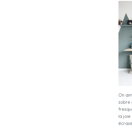
On aim
sobre 
fresqu
la joi
écrase