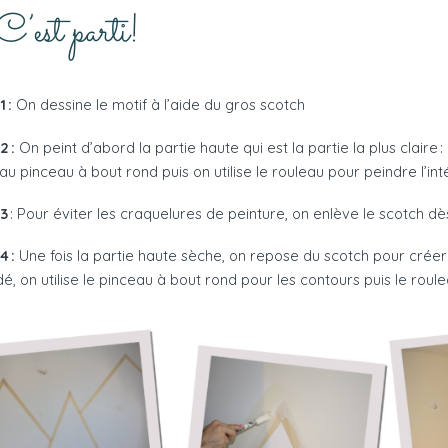
C’est parti!
 :
On dessine le motif à l’aide du gros scotch
2 :
On peint d’abord la partie haute qui est la partie la plus clair
au pinceau à bout rond puis on utilise le rouleau pour peindre l’int
 3
: Pour éviter les craquelures de peinture, on enlève le scotch d
4 :
Une fois la partie haute sèche, on repose du scotch pour cr
é, on utilise le pinceau à bout rond pour les contours puis le roul