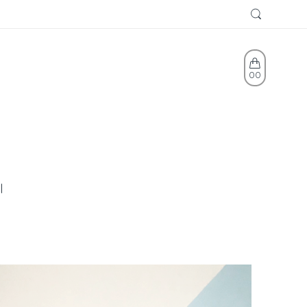
0
0
l